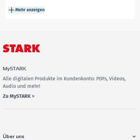
Gymnasium /
Nordrhein-
2016 –
Verlags. Es gelten folgende Systemvoraussetzungen:
Mehr anzeigen
Gesamtschule
Westfalen
2022
Internetzugang
GK/LK
Chrome, Firefox, Safari oder ähnlicher Webbrowser
Ab dem Abitur 2023 werden keine weiteren
Mindestens 1024x768 Pixel Bildschirmauflösung
Original-Prüfungsaufgaben zur Verfügung gestellt!
Adobe Reader
MySTARK
Alle digitalen Produkte im Kundenkonto: PDFs, Videos,
Audio und mehr!
Zu MySTARK >
Über uns