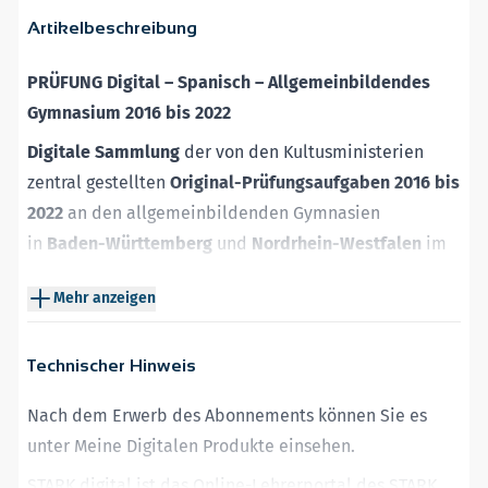
Artikelbeschreibung
PRÜFUNG Digital – Spanisch – Allgemeinbildendes
Gymnasium 2016 bis 2022
Digitale Sammlung
der von den Kultusministerien
zentral gestellten
Original-Prüfungsaufgaben 2016 bis
2022
an den allgemeinbildenden Gymnasien
in
Baden-Württemberg
und
Nordrhein-Westfalen
im
Fach
Spanisch.
Mehr anzeigen
Bundesland
Beschreibung
enthaltene
2025
Jahrgänge
online
Technischer Hinweis
Baden-
2016 –
Nach dem Erwerb des Abonnements können Sie es
Gymnasium
Württemberg
2022
unter
Meine Digitalen Produkte
einsehen.
STARK digital ist das Online-Lehrerportal des STARK