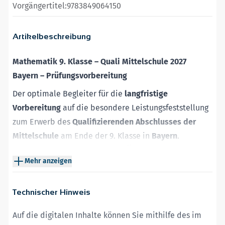
Vorgängertitel:
9783849064150
Artikelbeschreibung
Mathematik
9. Klasse
–
Quali Mittelschule 2027
Bayern
–
Prüfungsvorbereitung
Der optimale Begleiter für die
langfristige
Vorbereitung
auf die besondere Leistungsfeststellung
zum Erwerb des
Qualifizierenden Abschlusses der
Mittelschule
am Ende der 9. Klasse in
Bayern
.
Geeignet zum
selbstständigen Üben
zuhause und für
Mehr anzeigen
den Einsatz im Unterricht
ab der 8. Klasse
.
Das gedruckte Buch bietet:
Technischer Hinweis
Original-Prüfungsaufgaben
2023 bis 2025
– ideal für
eine realitätsnahe Prüfungssimulation
Auf die digitalen Inhalte können Sie mithilfe des im