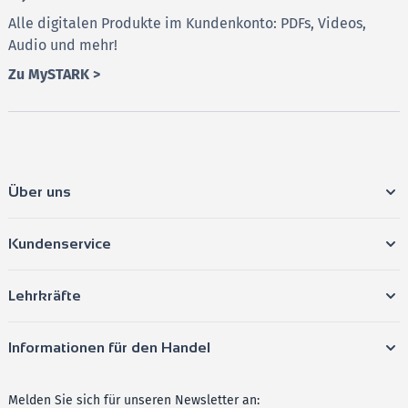
Alle digitalen Produkte im Kundenkonto: PDFs, Videos,
bis zum 31.12.2027 zur Verfügung.
Audio und mehr!
➔ Nutzen Sie diesen umfassenden Begleiter, um sich
Zu MySTARK >
optimal auf die Mathe-
Abschlussprüfung vorzubereiten und mit
Selbstvertrauen in die Prüfung zu gehen!
Über uns
Kundenservice
Lehrkräfte
Informationen für den Handel
Melden Sie sich für unseren Newsletter an: