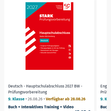
Press to skip carousel
Weiter zur Navigation in der Produkt
Prüfung!
Deutsch - Hauptschulabschluss 2027 BW -
Engli
Prüfungsvorbereitung
Prüfu
9. Klasse
•
26.08.26
•
Verfügbar ab 28.08.26
9. Kl
Buch + Interaktives Training + Video
Buch 