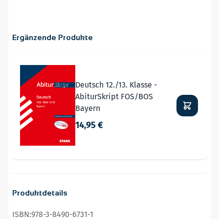
Ergänzende Produkte
Navigating through the elements of the carousel is possible
Press to skip carousel
Deutsch 12./13. Klasse -
AbiturSkript FOS/BOS
Bayern
14,95 €
Produktdetails
ISBN:
978-3-8490-6731-1