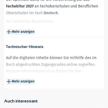
Fachabitur 2027
an Fachoberschulen und Beruflichen
Oberschulen im Fach
Deutsch
.
Der gedruckte Band bietet:
Original-Fachabituraufgaben 2022 bis 2025
– für
Mehr anzeigen
realistische Prüfungssimulationen.
Vollständige,
schülergerechte Lösungen
– ideal zur
Technischer Hinweis
Selbstkontrolle.
Ausführliche
Hinweise und Tipps
zur Bearbeitung der
Auf die digitalen Inhalte können Sie mithilfe des im
Aufgaben
– perfekt zum selbstständigen Lernen.
Buch abgedruckten Zugangscodes online zugreifen.
Weitere Informationen dazu finden Sie
hier
.
Auf der
Plattform MySTARK
haben Sie Zugriff auf:
Neben einem Webbrowser wird Adobe Reader oder
Aktuelle
Original-Fachabituraufgaben 2026
mit
Mehr anzeigen
ein kompatibler anderer PDF-Reader benötigt.
Lösungsvorschlägen
– genau wie in der echten
Prüfung.
Auch interessant
Interaktives Grundlagentraining
zur Analyse von