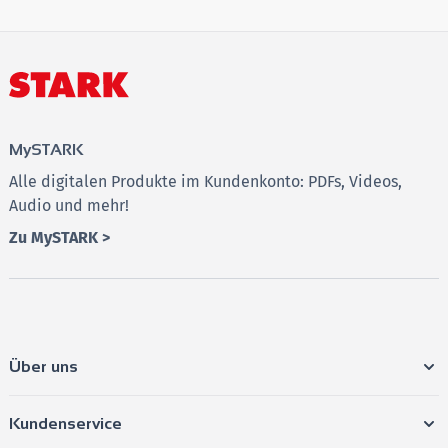
➔ Nutzen Sie diesen Begleiter, um sich optimal
vorzubereiten, und gehen Sie mit Selbstvertrauen in
die Prüfung!
MySTARK
Alle digitalen Produkte im Kundenkonto: PDFs, Videos,
Audio und mehr!
Zu MySTARK >
Über uns
Kundenservice