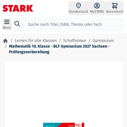
Zum Inhalt springen
Bundesland
MySTARK
Warenkorb
Suche
Menü
/
Lernen für alle Klassen
/
Schulformen
/
Gymnasium
/
Mathematik 10. Klasse - BLF Gymnasium 2027 Sachsen -
Prüfungsvorbereitung