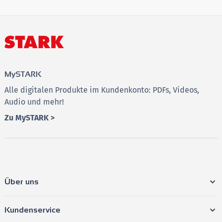
➔ Nutzen Sie diesen Begleiter, um sich optimal
vorzubereiten, und gehen Sie mit Selbstvertrauen in
die Prüfung!
MySTARK
Alle digitalen Produkte im Kundenkonto: PDFs, Videos,
Audio und mehr!
Zu MySTARK >
Über uns
Kundenservice