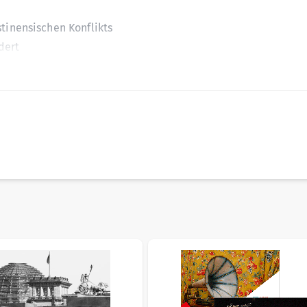
stinensischen Konflikts
dert
her Staatsordnungen
volution
ische Verhältnis
können Sie Ihr Wissen überprüfen. Zur gezielten Vorbereitun
üfungserfolg und bereiten Sie sich optimal auf das Geschicht
sible using the tab key. You can skip the carousel or go straig