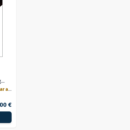
g
ar ab
,00 €