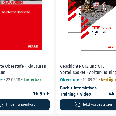
te Oberstufe - Klausuren
Geschichte Q12 und Q13
ium
Vorteilspaket - Abitur-Trainin
Bayern
fe
•
22.05.18
•
Lieferbar
Oberstufe
•
16.09.26
•
Verfügb
18.09.26
Buch + Interaktives
16,95 €
44
Training + Video
In den Warenkorb
Jetzt vorbestellen