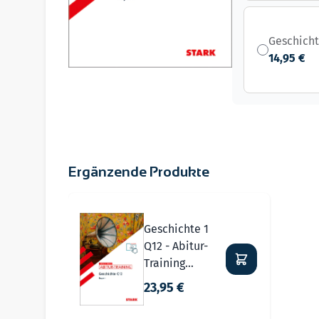
Geschicht
14,95 €
Ergänzende Produkte
Navigating through the elements of the carousel i
Press to skip carousel
Geschichte 1
Q12 - Abitur-
Training
Bayern
23,95 €