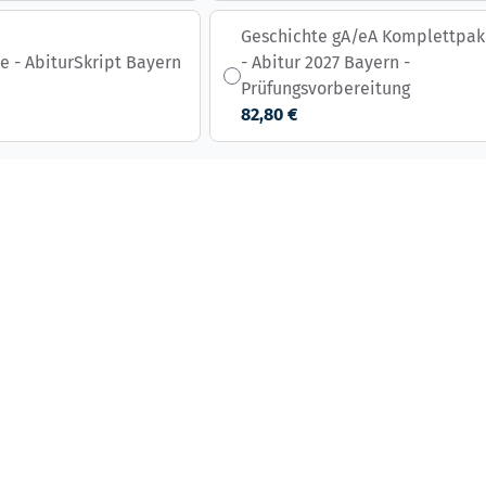
Geschichte gA/eA Komplettpak
e - AbiturSkript Bayern
- Abitur 2027 Bayern -
Prüfungsvorbereitung
82,80 €
s possible using the tab key. You can skip the carousel or go st