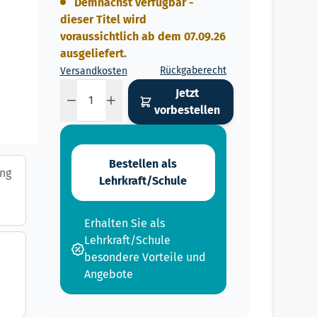
Demnächst verfügbar -
dieser Titel wird
voraussichtlich ab dem 07.09.26
ausgeliefert.
Rückgaberecht
Versandkosten
Menge
Jetzt
vorbestellen
Bestellen als
ing
Lehrkraft/Schule
Erhalten Sie als
Lehrkraft/Schule
besondere Vorteile und
Angebote