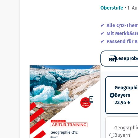
Oberstufe
•
1. Au
Alle Q12-The
Mit Merkkäst
Passend für K
Leseprob
Geographie
Bayern
23,95 €
Geographie
Bayern