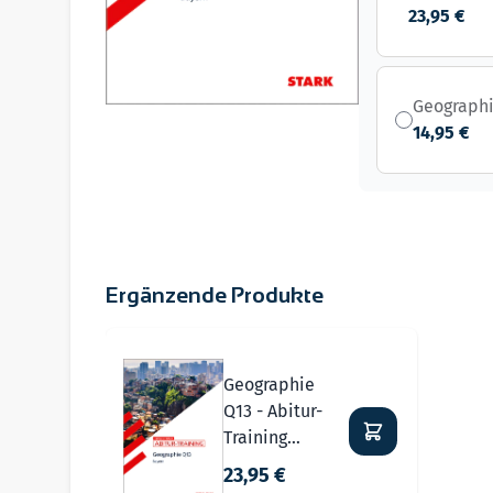
23,95 €
Geographi
14,95 €
Ergänzende Produkte
Navigating through the elements of the carousel i
Press to skip carousel
Geographie
Q13 - Abitur-
Training
Bayern
23,95 €