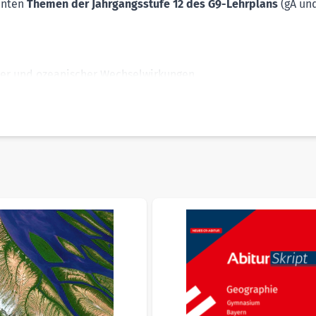
anten
Themen der Jahrgangsstufe 12 des G9-Lehrplans
(gA un
her und ozeanischer Wechselwirkungen
en Zone
 in den Mittelbreiten und Subtropen Europas
men
management
sible using the tab key. You can skip the carousel or go straig
s
und
Zusammenfassungen
- die ideale Unterstützung beim 
können Sie Ihre erworbenen
Kompetenzen
direkt
überprüfen
 Kontrolle
des Lernerfolgs
infach per QR-Code abrufbar
uf
Klausuren
und das
Abitur!