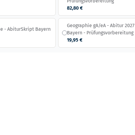
Prüfungsvorbereitung
82,80 €
Geographie gA/eA - Abitur 2027
e - AbiturSkript Bayern
Bayern - Prüfungsvorbereitung
19,95 €
s possible using the tab key. You can skip the carousel or go st