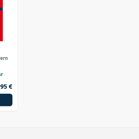
yern
ar
,95 €