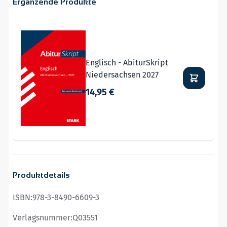
Ergänzende Produkte
Navigating through the elements of the carousel is possible
Press to skip carousel
Englisch - AbiturSkript
Niedersachsen 2027
14,95 €
Produktdetails
ISBN:
978-3-8490-6609-3
Verlagsnummer:
Q03551