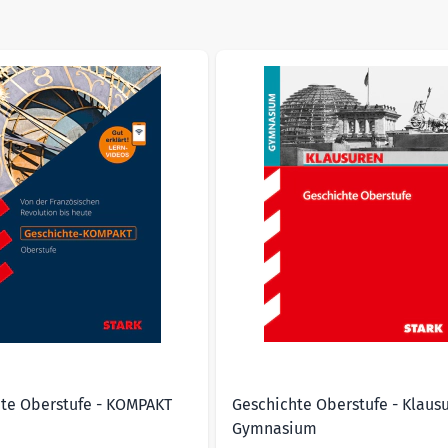
üfungserfolg und bereiten Sie sich optimal auf das Geschicht
sible using the tab key. You can skip the carousel or go straig
te Oberstufe - KOMPAKT
Geschichte Oberstufe - Klaus
Gymnasium