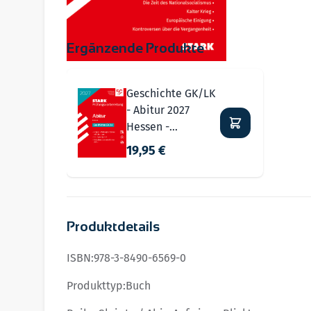
Ergänzende Produkte
Navigating through the elements of the carousel i
Press to skip carousel
Geschichte GK/LK
- Abitur 2027
Hessen -
Prüfungsvorbereit
19,95 €
ung
Produktdetails
ISBN:
978-3-8490-6569-0
Produkttyp:
Buch