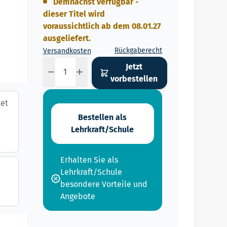
Demnächst verfügbar -
dieser Titel wird
voraussichtlich ab dem 08.01.27
ausgeliefert.
Rückgaberecht
Versandkosten
Menge
Jetzt
vorbestellen
ket
Bestellen als
Lehrkraft/Schule
Erhalten Sie als
Lehrkraft/Schule
besondere Vorteile und
Angebote