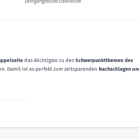
Jahrgangsstufe:
Oberstufe
ppelseite
das Wichtigste zu den
Schwerpunktthemen des
en. Damit ist es perfekt zum zeitsparenden
Nachschlagen un
Orientierung
ständnis
e
in Stichpunkten:
deutsche Nationalbewegung
,
Revolution v
er Republik
,
Nationalsozialismus
, Kalter Krieg, europäische E