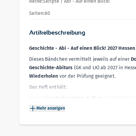
Reihe:
Skripte / Abi - Auf einen Blick!
Seiten:
60
Artikelbeschreibung
Geschichte - Abi - Auf einen Blick! 2027 Hessen
Dieses Bändchen vermittelt jeweils auf einer
Do
Geschichte-Abiturs
(GK und LK) ab 2027 in Hess
Wiederholen
vor der Prüfung geeignet.
Das Heft enthält:
einen
klar strukturierten Aufbau
zur schnellen 
zusammenfassende
Schaubilder
Mehr anzeigen
eine
gegliederte Darstellung
zum besseren Ver
die zentralen
abiturrelevanten Themenbereich
1848/49
,
Imperialismus
,
Erster Weltkrieg
,
Weimar