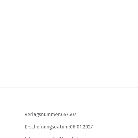
s possible using the tab key. You can skip the carousel or go st
Verlagsnummer:
657607
Erscheinungsdatum:
06.01.2027