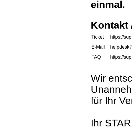
einmal.
Kontakt
Ticket
https://su
E-Mail
helpdesk@
FAQ
https://su
Wir entsc
Unannehm
für Ihr V
Ihr STAR