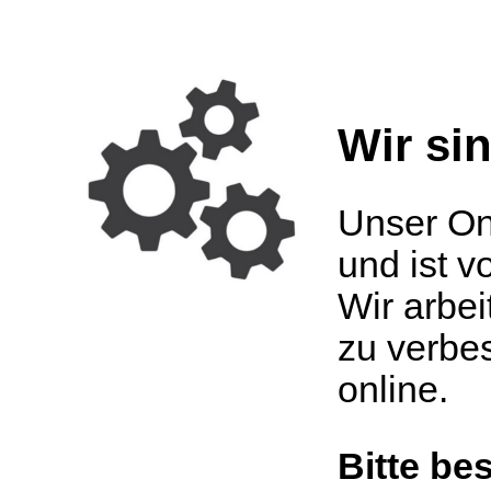
Wir si
Unser On
und ist v
Wir arbei
zu verbe
online.
Bitte be