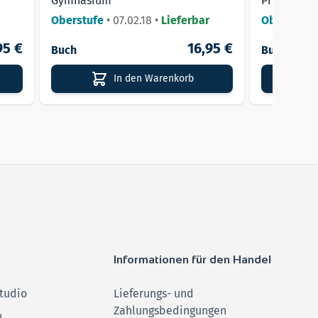
Gymnasium
Prüfungswi
Oberstufe
•
07.02.18
•
Lieferbar
Oberstufe
95 €
16,95 €
Buch
Buch
In den Warenkorb
Informationen für den Handel
tudio
Lieferungs- und
Zahlungsbedingungen