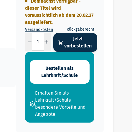
Demnächst verfügbar -
dieser Titel wird
voraussichtlich ab dem 20.02.27
ausgeliefert.
Rückgaberecht
Versandkosten
Menge
Jetzt
vorbestellen
Bestellen als
Lehrkraft/Schule
Erhalten Sie als
Lehrkraft/Schule
besondere Vorteile und
Angebote