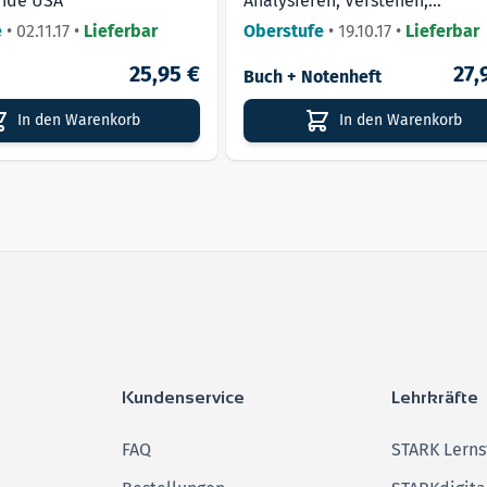
nde USA
Analysieren, Verstehen,
Beschreiben
e
•
02.11.17
•
Lieferbar
Oberstufe
•
19.10.17
•
Lieferbar
25,95 €
27,
Buch + Notenheft
In den Warenkorb
In den Warenkorb
Kundenservice
Lehrkräfte
FAQ
STARK Lerns