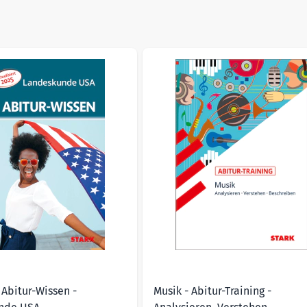
sible using the tab key. You can skip the carousel or go straig
duktanzeige
 Abitur-Wissen -
Musik - Abitur-Training -