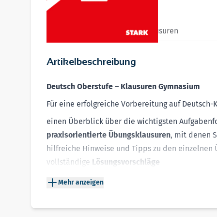
Produkttyp:
Buch
Reihe:
Klassenarbeiten und Klausuren
Artikelbeschreibung
Deutsch Oberstufe – Klausuren Gymnasium
Für eine erfolgreiche Vorbereitung auf Deutsch
einen Überblick über die wichtigsten Aufgaben
praxisorientierte Übungsklausuren
, mit denen 
hilfreiche Hinweise und Tipps zu den einzelnen
vollständige
Lösungsvorschläge
Checklisten
zur Überprüfung der eigenen Ergebn
Mehr anzeigen