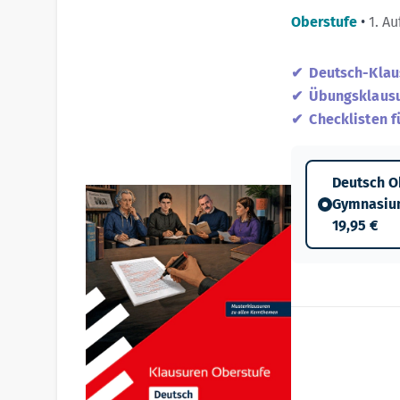
Oberstufe
•
1. Au
Deutsch-Klau
Übungsklausu
Checklisten f
Deutsch O
Gymnasi
19,95 €
Produktdetails
ISBN:
978-3-8490-6815-8