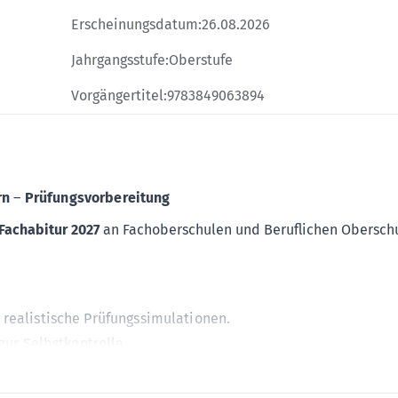
Erscheinungsdatum:
26.08.2026
Jahrgangsstufe:
Oberstufe
Vorgängertitel:
9783849063894
rn
–
Prüfungsvorbereitung
Fachabitur 2027
an Fachoberschulen und Beruflichen Obersch
r realistische Prüfungssimulationen.
 zur Selbstkontrolle.
ng der Aufgaben
– perfekt zum selbstständigen Lernen.