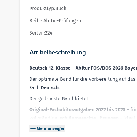
Produkttyp:
Buch
Reihe:
Abitur-Prüfungen
Seiten:
224
Artikelbeschreibung
Deutsch 12. Klasse
–
Abitur FOS/BOS 2026 Baye
Der optimale Band für die Vorbereitung auf das
Fach
Deutsch
.
Der gedruckte Band bietet:
Original-Fachabituraufgaben 2022 bis 2025
– fü
Vollständige,
schülergerechte Lösungen
– ideal
Ausführliche
Hinweise und Tipps
zur Bearbeitu
Mehr anzeigen