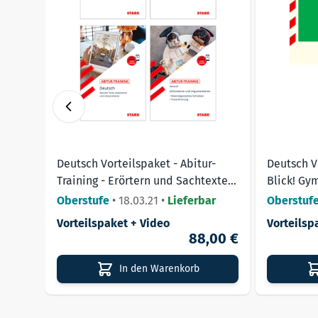
Deutsch Vorteilspaket - Abitur-
Deutsch V
Training - Erörtern und Sachtexte,
Blick! Gy
Lyrik, Epik, Dramen
Literatu
Oberstufe
•
18.03.21
•
Lieferbar
Oberstuf
Vorteilspaket + Video
Vorteilsp
88,00 €
In den Warenkorb