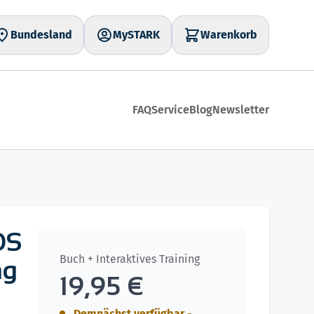
Bundesland
MySTARK
Warenkorb
FAQ
Service
Blog
Newsletter
OS
Buch + Interaktives Training
ng
19,95 €
Demnächst verfügbar -