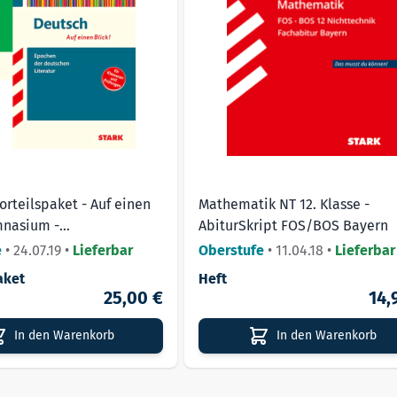
orteilspaket - Auf einen
Mathematik NT 12. Klasse -
mnasium -
AbiturSkript FOS/BOS Bayern
repochen/Gattungen
e
•
24.07.19
•
Lieferbar
Oberstufe
•
11.04.18
•
Lieferbar
aket
Heft
25,00 €
14,
In den Warenkorb
In den Warenkorb