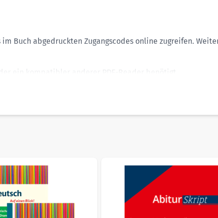
:
Lösungsvorschlägen
– genau wie in der echten Prüfung.
 literarischen und pragmatischen Texten
– für effizientes Übe
es im Buch abgedruckten Zugangscodes online zugreifen. Weite
Erklärvideos
– lernen, worauf es ankommt.
r ein kompatibler anderer PDF-Reader benötigt.
stehen bis zum 31.12.2027 zur Verfügung.
gehen Sie STARK in die Fachabiturprüfung.
sible using the tab key. You can skip the carousel or go straig
duktanzeige