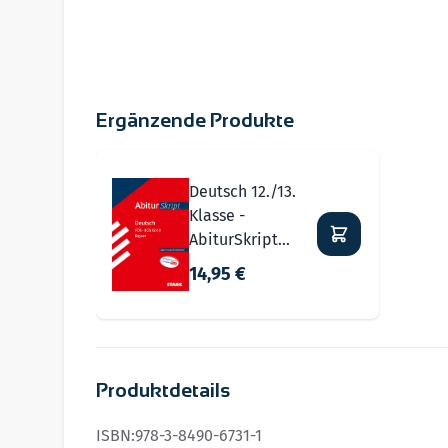
Ergänzende Produkte
Navigating through the elements of the carousel i
Press to skip carousel
Deutsch 12./13.
Klasse -
AbiturSkript
FOS/BOS Bayern
14,95 €
Produktdetails
ISBN:
978-3-8490-6731-1