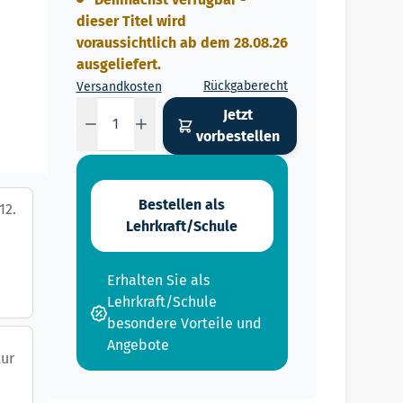
dieser Titel wird
voraussichtlich ab dem 28.08.26
ausgeliefert.
Rückgaberecht
Versandkosten
Menge
Jetzt
vorbestellen
Bestellen als
12.
Lehrkraft/Schule
S
Erhalten Sie als
Lehrkraft/Schule
besondere Vorteile und
Angebote
tur