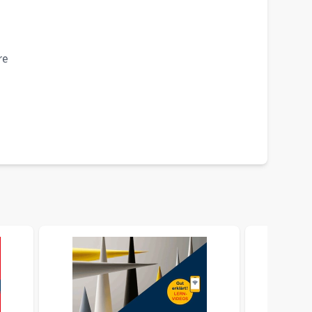
n mit
re
ht to carousel navigation using the skip links.