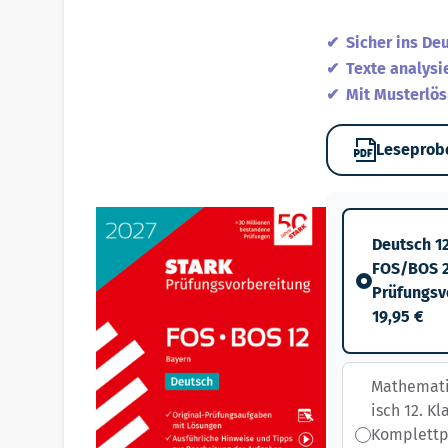
Sicher ins De
Texte analysi
Mit Musterlö
Leseprob
Deutsch 12
FOS/BOS 2
Prüfungsv
19,95 €
Mathemati
isch 12. K
Komplettp