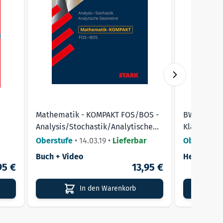
Mathematik - KOMPAKT FOS/BOS -
BWL mit R
Analysis/Stochastik/Analytische
Klasse - A
Geometrie
Bayern
Oberstufe
•
14.03.19
•
Lieferbar
Oberstufe
Buch + Video
Heft
95 €
13,95 €
In den Warenkorb