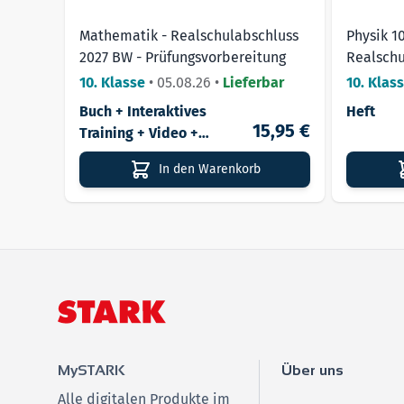
Mathematik - Realschulabschluss
Physik 1
2027 BW - Prüfungsvorbereitung
Realschu
10. Klasse
•
05.08.26
•
Lieferbar
10. Klas
Buch + Interaktives
Heft
15,95 €
Training + Video +
MindApp
In den Warenkorb
MySTARK
Über uns
Alle digitalen Produkte im