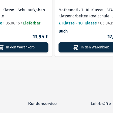
0. Klasse - Schulaufgaben
Mathematik 7.-10. Klasse - STA
le
Klassenarbeiten Realschule -
Rechenregeln und -gesetze
se
•
05.08.16
•
Lieferbar
7. Klasse - 10. Klasse
•
03.04.1
Lieferbar
Buch
13,95 €
17
In den Warenkorb
In den Warenkorb
Kundenservice
Lehrkräfte