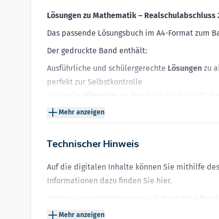
Lösungen zu Mathematik – Realschulabschluss 2
Das passende Lösungsbuch im A4-Format zum Ban
Der gedruckte Band enthält:
Ausführliche und schülergerechte
Lösungen
zu a
perfekt zur Selbstkontrolle
Wertvolle
Hinweise
zur Bearbeitung der Aufgaben
Mehr anzeigen
Auf unserer Plattform MySTARK können Sie zudem
Lösungen der aktuellen
Original-Prüfung
2026
Technischer Hinweis
Hinweis:
Alle Inhalte auf der Plattform MySTARK s
Auf die digitalen Inhalte können Sie mithilfe d
➔ Jetzt mit der Prüfungsvorbereitung starten un
Informationen dazu finden Sie
hier
.
Neben einem Webbrowser wird der Adobe Reader
Mehr anzeigen