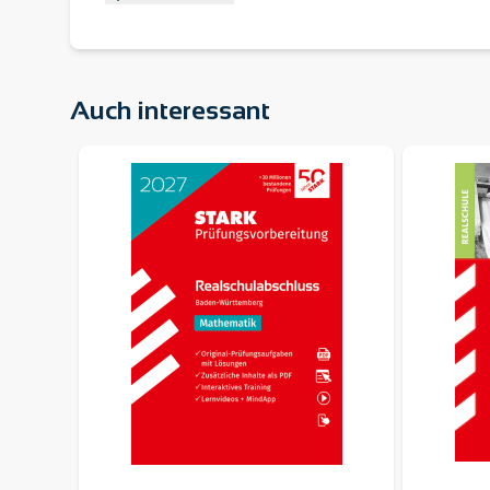
Auch interessant
Navigating through the elements of the carousel is pos
Press to skip carousel