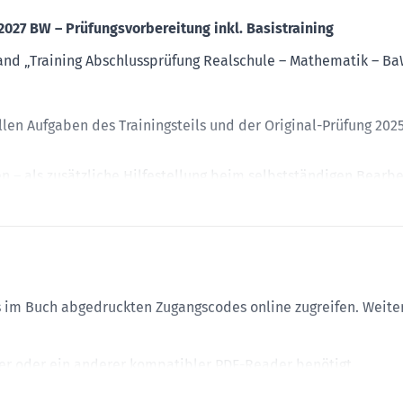
027 BW – Prüfungsvorbereitung inkl. Basistraining
d „Training Abschlussprüfung Realschule – Mathematik – Ba
llen Aufgaben des Trainingsteils und der Original-Prüfung 2025
 – als zusätzliche Hilfestellung beim selbstständigen Bearb
 auf folgende Inhalte zugreifen:
tehen bis zum 31.12.2027 zur Verfügung
es im Buch abgedruckten Zugangscodes online zugreifen. Weite
d beruhigt in die Prüfunge gehen!
 oder ein anderer kompatibler PDF-Reader benötigt.