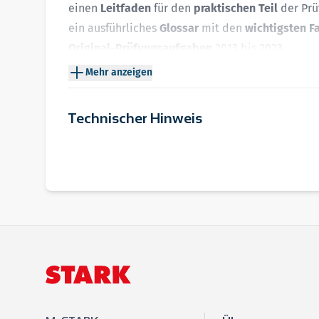
einen
Leitfaden
für den
praktischen Teil
der Prü
ein ausführliches
Glossar
mit den
wichtigsten F
Original-Prüfungsaufgaben
2013 bis 2023
Hinweise und Tipps
zur Herangehensweise beim
Mehr anzeigen
ausführliche, schülergerechte
Lösungsvorschlä
Technischer Hinweis