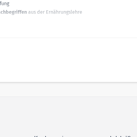
fung
achbegriffen
aus der Ernährungslehre
 Lösen der Aufgaben
ge