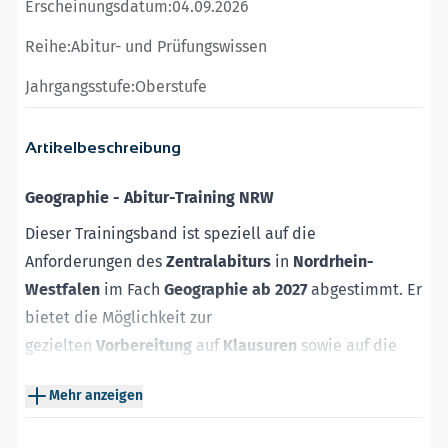
Erscheinungsdatum:
04.09.2026
Reihe:
Abitur- und Prüfungswissen
Jahrgangsstufe:
Oberstufe
Artikelbeschreibung
Geographie - Abitur-Training NRW
Dieser Trainingsband ist speziell auf die
Anforderungen des
Zentralabiturs
in
Nordrhein-
Westfalen
im Fach
Geographie ab 2027
abgestimmt. Er
bietet die Möglichkeit zur
gezielten
Vorbereitung
auf
Klausuren
sowie auf die
mündliche und schriftliche
Abiturprüfung
durch:
Mehr anzeigen
Beachtung der Vorgaben des Schulministeriums NRW,
umfassende Sachdarstellungen zu
allen Themen des