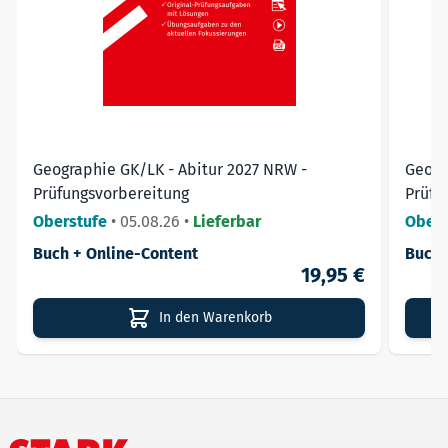
Geographie GK/LK - Abitur 2027 NRW -
Geogr
Prüfungsvorbereitung
Prüfu
Oberstufe
•
05.08.26
•
Lieferbar
Obers
Buch + Online-Content
Buch 
19,95 €
In den Warenkorb