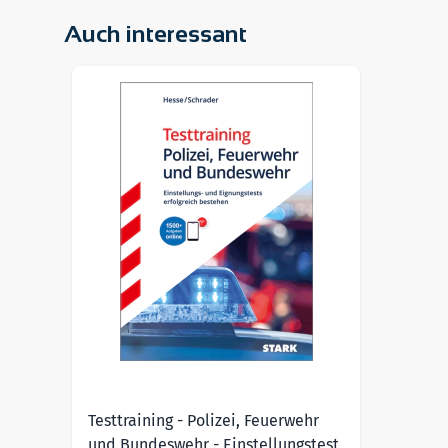
Auch interessant
Navigating through the elements of the carousel is pos
Press to skip carousel
Testtraining - Polizei, Feuerwehr
und Bundeswehr - Einstellungstest