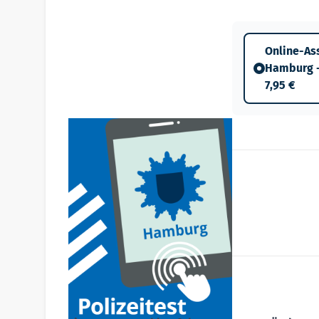
Online-As
Hamburg -
7,95 €
Produktdetails
ISBN:
978-3-7449-0460-5
Produkttyp:
Zugangscode
Artikelbeschreibung