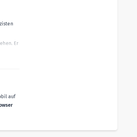
zisten
tehen. Er
bil auf
owser