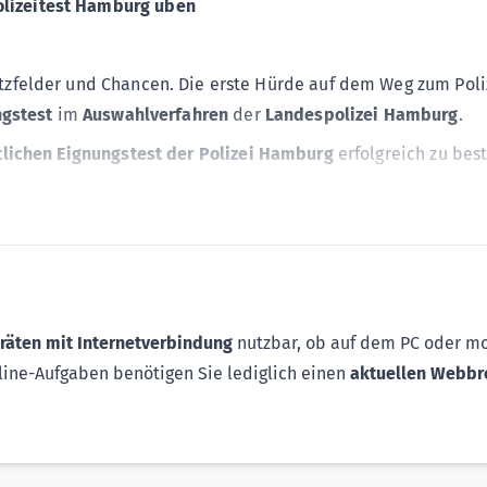
olizeitest
Hamburg
üben
satzfelder und Chancen. Die erste Hürde auf dem Weg zum Poli
ngstest
im
Auswahlverfahren
der
Landespolizei
Hamburg
.
tlichen Eignungstest der Polizei
Hamburg
erfolgreich zu bes
ben
ngen zu allen Aufgaben
dene Testsimulation
hren der Polizei
eräten mit Internetverbindung
nutzbar, ob auf dem PC oder mo
olizei in
Hamburg
!
ine-Aufgaben benötigen Sie lediglich einen
aktuellen Webbr
schaft (DPolG).