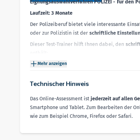
Eignungsauswahlverfahren
POLIZEI - Für den P
Laufzeit: 3 Monate
Der Polizeiberuf bietet viele interessante Ein
oder zur Polizistin ist der
schriftliche Einstellu
Dieser Test-Trainer hilft Ihnen dabei, den
schrif
enthält:
+ Prüfungsrelevante Aufgaben zum digitalen Ü
Mehr anzeigen
+ Zeitangaben, Bearbeitungshinweise und Lösu
+ Eine den aktuellen Originaltests nachempfun
Technischer Hinweis
+ Häufig gestellte Fragen zum Einstellungsverfa
Das Online-Assessment ist
jederzeit auf allen G
So werden Sie fit für den Einstellungstest der P
Smartphone und Tablet. Zum Bearbeiten der Onl
Herausgegeben von der Deutschen Polizeigewerk
wie zum Beispiel Chrome, Firefox oder Safari.
KOSTENLOS TESTEN
Hier geht’s zur kostenlosen Demoversion:
Test