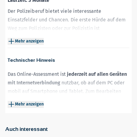
Laufzeit: 3 Monate
Der Polizeiberuf bietet viele interessante
Einsatzfelder und Chancen. Die erste Hürde auf dem
Weg zum Polizisten oder zur Polizistin ist
der
schriftliche
Mehr anzeigen
Einstellungstest
im
Auswahlverfahren
der
Landespolizei
Bremen
.
Technischer Hinweis
Dieser Test-Trainer hilft Ihnen dabei,
den
schriftlichen Eignungstest der Polizei
Das Online-Assessment ist
jederzeit auf allen Geräten
Bremen
erfolgreich zu bestehen. Er enthält:
mit Internetverbindung
nutzbar, ob auf dem PC oder
+ Prüfungsrelevante Aufgaben zum digitalen Üben
mobil auf Smartphone und Tablet. Zum Bearbeiten
+ Zeitangaben, Bearbeitungshinweise und Lösungen
der Online-Aufgaben benötigen Sie lediglich einen
Mehr anzeigen
zu allen Aufgaben
aktuellen Webbrowser
wie zum Beispiel Chrome,
+ Eine den aktuellen Originaltests nachempfundene
Firefox oder Safari.
Testsimulation
Auch interessant
+ Häufig gestellte Fragen zum Einstellungsverfahren