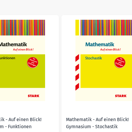
sible using the tab key. You can skip the carousel or go straig
duktanzeige
k - Auf einen Blick!
Mathematik - Auf einen Blick!
m - Funktionen
Gymnasium - Stochastik