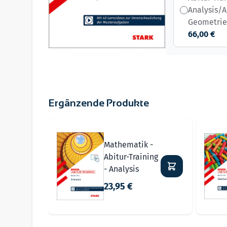
Analysis/A
Geometrie
66,00 €
Ergänzende Produkte
Navigating through the elements of the carousel i
Press to skip carousel
Mathematik -
Abitur-Training
- Analysis
23,95 €