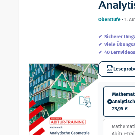
Analyt
Oberstufe
•
1. Au
Sicherer Umg
Viele Übungs
40 Lernvideo
Leseprob
Mathematik
Analytisc
23,95 €
Mathematik
Abitur-Trai