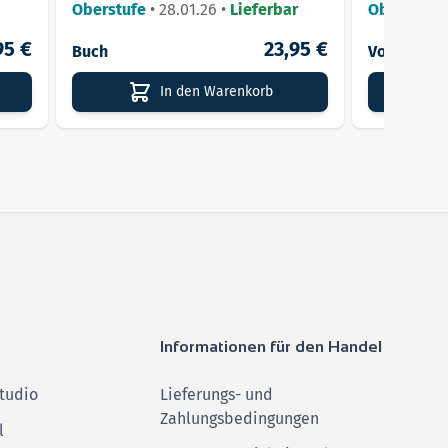
Oberstufe
•
28.01.26
•
Lieferbar
Oberstufe
95 €
23,95 €
Buch
Vorteilspa
In den Warenkorb
Informationen für den Handel
tudio
Lieferungs- und
Zahlungsbedingungen
l