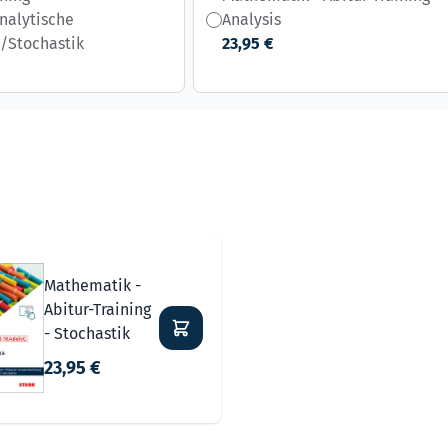
nalytische
Analysis
/Stochastik
23,95 €
s possible using the tab key. You can skip the carousel or go st
Mathematik -
Abitur-Training
- Stochastik
23,95 €