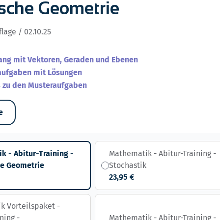
ische Geometrie
flage / 02.10.25
ang mit Vektoren, Geraden und Ebenen
aufgaben mit Lösungen
s zu den Musteraufgaben
e
 - Abitur-Training -
Mathematik - Abitur-Training -
he Geometrie
Stochastik
23,95 €
 Vorteilspaket -
ning -
Mathematik - Abitur-Training -