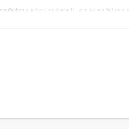
eraufgaben
zu jedem Lernabschnitt – zum aktiven Mitlernen 
ufgaben
– zur gezielten Vorbereitung auf
Klausuren
und das
eal zur Selbstkontrolle
 so werden typische Vorgehensweisen leicht verständlich
m MySTARK ab Kaufdatum zwei Jahre lang zur Verfügung.
folg!